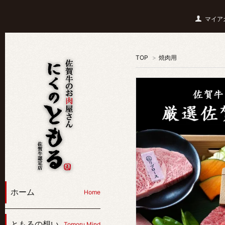
マイア
TOP
>
焼肉用
ホーム
Home
ともるの想い
Tomoru Mind