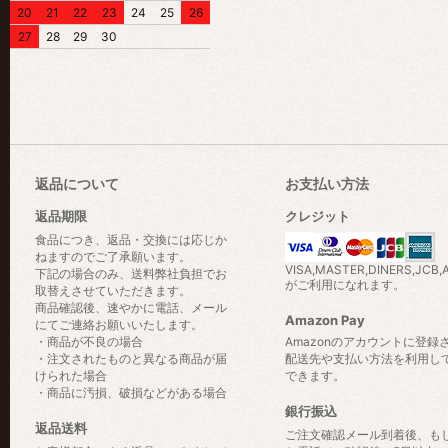
20
21
22
23
24
25
26
27
28
29
30
返品について
お支払い方法
返品期限
クレジット
食品につき、返品・交換には応じか
ねますのでご了承願います。
VISA,MASTER,DINERS,JCB,
下記の場合のみ、送料弊社負担でお
がご利用になれます。
取替えさせていただきます。
商品確認後、速やかに電話、メール
Amazon Pay
にてご連絡お願いいたします。
・商品が不良の場合
Amazonのアカウントに登録
・注文されたものと異なる商品が届
配送先や支払い方法を利用し
けられた場合
できます。
・商品に汚損、破損などがある場合
銀行振込
返品送料
ご注文確認メール到着後、も