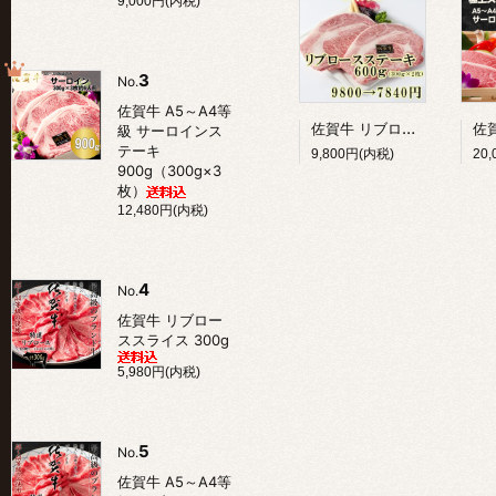
9,000円(内税)
3
No.
佐賀牛 A5～A4等
佐賀牛 リブロースステーキ 300g×2枚（600g）
級 サーロインス
テーキ
9,800円(内税)
20
900g（300g×3
枚）
12,480円(内税)
4
No.
佐賀牛 リブロー
ススライス 300g
5,980円(内税)
5
No.
佐賀牛 A5～A4等