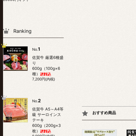
Ranking
1
No.
佐賀牛 厳選6種盛
り
600g（100g×6
種）
7,200円(内税)
2
No.
佐賀牛 A5～A4等
おすすめ商品
級 サーロインス
テーキ
600g（200g×3
枚）