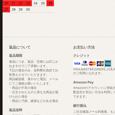
20
21
22
23
24
25
26
27
28
29
30
返品について
お支払い方法
返品期限
クレジット
食品につき、返品・交換には応じか
ねますのでご了承願います。
VISA,MASTER,DINERS,JCB,
下記の場合のみ、送料弊社負担でお
がご利用になれます。
取替えさせていただきます。
商品確認後、速やかに電話、メール
Amazon Pay
にてご連絡お願いいたします。
・商品が不良の場合
Amazonのアカウントに登録
・注文されたものと異なる商品が届
配送先や支払い方法を利用し
けられた場合
できます。
・商品に汚損、破損などがある場合
銀行振込
返品送料
ご注文確認メール到着後、も