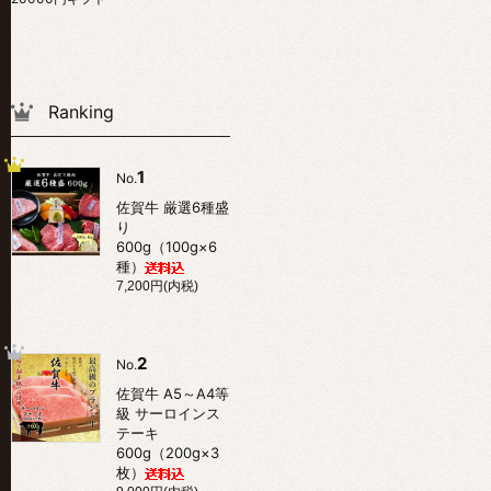
Ranking
1
No.
佐賀牛 厳選6種盛
り
600g（100g×6
種）
7,200円(内税)
2
No.
佐賀牛 A5～A4等
級 サーロインス
テーキ
600g（200g×3
枚）