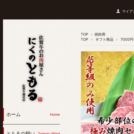
マイア
TOP
>
焼肉用
TOP
>
ギフト商品
>
7000
ホーム
Home
ともるの想い
Tomoru Mind