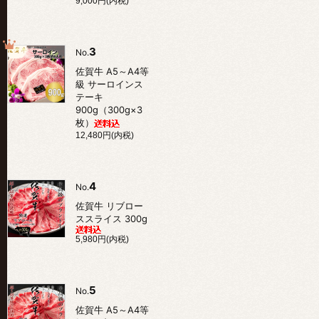
9,000円(内税)
3
No.
佐賀牛 A5～A4等
級 サーロインス
テーキ
900g（300g×3
枚）
12,480円(内税)
4
No.
佐賀牛 リブロー
ススライス 300g
5,980円(内税)
5
No.
佐賀牛 A5～A4等